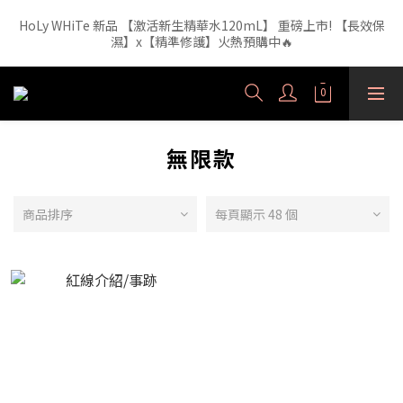
HoLy WHiTe 新品 【激活新生精華水120mL】 重磅上市! 【長效保
【外泌體精華液】新品正裝精華液🔥 3年研發・人體實驗證實，每
1ml 含6.52億顆外泌體（精準180nm）高效直達肌底
濕】x【精準修護】火熱預購中🔥
【外泌體精華液】新品正裝精華液🔥 3年研發・人體實驗證實，每
1ml 含6.52億顆外泌體（精準180nm）高效直達肌底
無限款
商品排序
每頁顯示 48 個