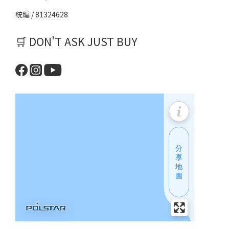
統編 / 81324628
🛒 DON'T ASK JUST BUY