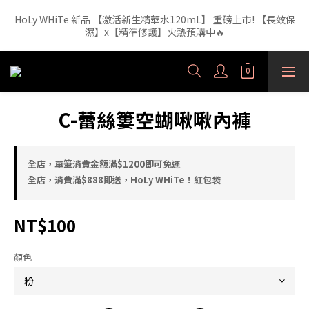
HoLy WHiTe 新品 【激活新生精華水120mL】 重磅上市! 【長效保
【外泌體精華液】新品正裝精華液🔥 3年研發・人體實驗證實，每
1ml 含6.52億顆外泌體（精準180nm）高效直達肌底
濕】x【精準修護】火熱預購中🔥
【外泌體精華液】新品正裝精華液🔥 3年研發・人體實驗證實，每
1ml 含6.52億顆外泌體（精準180nm）高效直達肌底
C-蕾絲簍空蝴啾啾內褲
全店，單筆消費金額滿$1200即可免運
全店，消費滿$888即送，HoLy WHiTe！紅包袋
NT$100
顏色