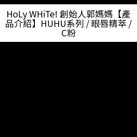
HoLy WHiTe! 創始人郭媽媽【產
品介紹】HUHU系列 / 眼唇精萃 /
C粉