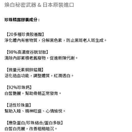
煥白秘密武器 & 日本原裝進口
珍珠精露膠囊成分 :
【20多種珍貴胶基酸】
淨化體內有害物質，分解黑色素，防止黑斑老人斑生成。
【98%高濃度谷胱甘肽】
清除內部累積老舊廢物，促進新陳代謝。
【微量元素銅鋅錳鐵】
活化造血功能，調整體質，紅潤透白。
【92%珍珠鈣】
白皙艷麗，幫助骨骼正常發育。
【活性珍珠露】
幫助入睡、精神旺盛、心情愉悦。
【應急蛋白/珍珠絡合/蛋白多肽】
白皙白亮麗，改善粗糙暗沉。