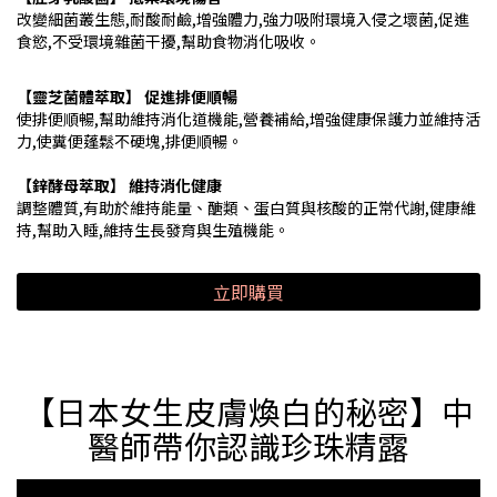
改變細菌叢生態,耐酸耐鹼,增強體力,強力吸附環境入侵之壞菌,促進
食慾,不受環境雜菌干擾,幫助食物消化吸收。
【靈芝菌體萃取】 促進排便順暢
使排便順暢,幫助維持消化道機能,營養補給,增強健康保護力並維持活
力,使糞便蓬鬆不硬塊,排便順暢。
【鋅酵母萃取】 維持消化健康
調整體質,有助於維持能量、醣類、蛋白質與核酸的正常代謝,健康維
持,幫助入睡,維持生長發育與生殖機能。
立即購買
【日本女生皮膚煥白的秘密】中
醫師帶你認識珍珠精露