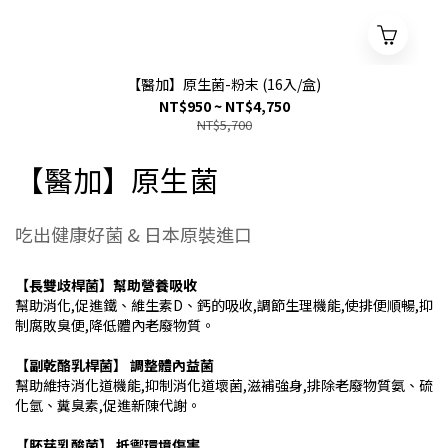
【醫加】原生菌-粉末 (16入/盒)
NT$950 ~ NT$4,750
NT$5,700
【醫加】原生菌
吃出健康好菌 & 日本原裝進口
【長雙歧桿菌】幫助營養吸收
幫助消化,促進鐵、維生素D、鈣的吸收,調節生理機能,使排便順暢,抑
制腐敗臭便,降低體內老廢物質。
【副乾酪乳桿菌】 調整體內益菌
幫助維持消化道機能,抑制消化道壞菌,滋補強身,排除老廢物質氨、硫
化氫、糞臭素,促進新陳代謝。
【胚芽乳酸菌】 抵禦環境傷害