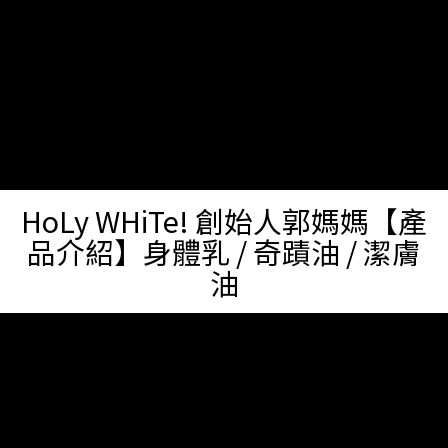
HoLy WHiTe! 創始人郭媽媽【產
品介紹】身體乳 / 奇蹟油 / 潔膚
油