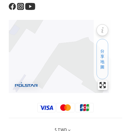
$
TWD