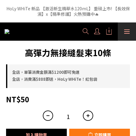
HoLy WHiTe 新品 【激活新生精華水120mL】 重磅上市! 【長效保
【外泌體精華液】新品正裝精華液🔥 3年研發・人體實驗證實，每
1ml 含6.52億顆外泌體（精準180nm）高效直達肌底
濕】x【精準修護】火熱預購中🔥
【外泌體精華液】新品正裝精華液🔥 3年研發・人體實驗證實，每
1ml 含6.52億顆外泌體（精準180nm）高效直達肌底
高彈力無接縫髮束10條
全店，單筆消費金額滿$1200即可免運
全店，消費滿$888即送，HoLy WHiTe！紅包袋
NT$50
加入購物車
立即購買