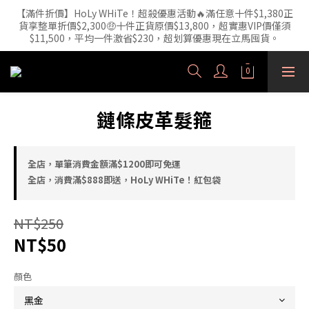
【滿件折價】HoLy WHiTe！超殺優惠活動🔥滿任意十件$1,380正
【外泌體精華液】新品正裝精華液🔥 3年研發・人體實驗證實，每
貨享整單折價$2,300🤑十件正貨原價$13,800，超實惠VIP價僅須
1ml 含6.52億顆外泌體（精準180nm）高效直達肌底
$11,500，平均一件激省$230，超划算優惠現在立馬囤貨。
HoLy WHiTe 新品 【激活新生精華水120mL】 重磅上市! 【長效保
濕】x【精準修護】火熱預購中🔥
鏈條皮革髮箍
【外泌體精華液】新品正裝精華液🔥 3年研發・人體實驗證實，每
1ml 含6.52億顆外泌體（精準180nm）高效直達肌底
全店，單筆消費金額滿$1200即可免運
全店，消費滿$888即送，HoLy WHiTe！紅包袋
NT$250
NT$50
顏色