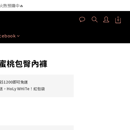
180nm）高效直達肌底
】火熱預購中🔥
180nm）高效直達肌底
acebook
立即購買
絲蜜桃包臀內褲
$1200即可免運
，HoLy WHiTe！紅包袋