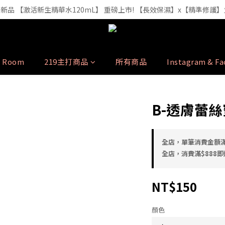
裝精華液🔥 3年研發・人體實驗證實，每1ml 含6.52億顆外泌體（精準
iTe 新品 【激活新生精華水120mL】 重磅上市! 【長效保濕】x【精準修護
裝精華液🔥 3年研發・人體實驗證實，每1ml 含6.52億顆外泌體（精準
y Room
219主打商品
所有商品
Instagram & F
B-透膚蕾
全店，單筆消費金額滿
全店，消費滿$888即送
NT$150
顏色