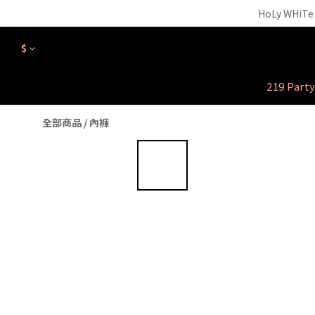
【外泌體精華液】新品正
HoLy WH
【外泌體精華液】新品正
$
219 Part
全部商品
/
內褲