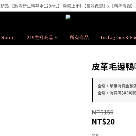
裝精華液🔥 3年研發・人體實驗證實，每1ml 含6.52億顆外泌體（精準
iTe 新品 【激活新生精華水120mL】 重磅上市! 【長效保濕】x【精準修護
裝精華液🔥 3年研發・人體實驗證實，每1ml 含6.52億顆外泌體（精準
y Room
219主打商品
所有商品
Instagram & F
皮革毛邊鴨
全店，單筆消費金額滿
全店，消費滿$888即送
NT$150
NT$20
顏色