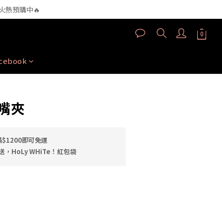
180nm）高效直達肌底
】火熱預購中🔥
180nm）高效直達肌底
acebook
嘴夾
$1200即可免運
，HoLy WHiTe！紅包袋