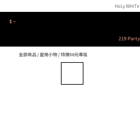
【外泌體精華液】新品正
HoLy WH
【外泌體精華液】新品正
$
219 Part
全部商品
/
愛用小物 / 特價50元專區