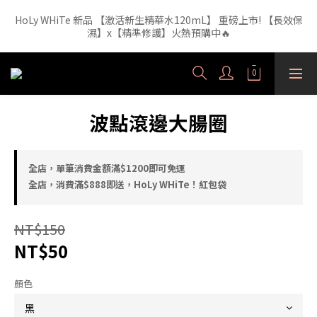
HoLy WHiTe 新品 【激活新生精華水120mL】 重磅上市! 【長效保
【外泌體精華液】新品正裝精華液🔥 3年研發・人體實驗證實，每
1ml 含6.52億顆外泌體（精準180nm）高效直達肌底
濕】x【精準修護】火熱預購中🔥
【外泌體精華液】新品正裝精華液🔥 3年研發・人體實驗證實，每
1ml 含6.52億顆外泌體（精準180nm）高效直達肌底
波點滾邊大腸圈
全店，單筆消費金額滿$1200即可免運
全店，消費滿$888即送，HoLy WHiTe！紅包袋
NT$150
NT$50
顏色