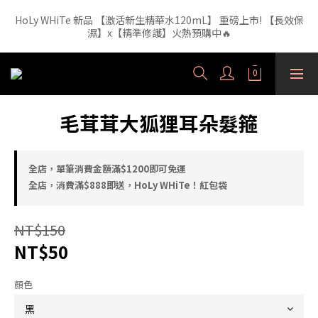
HoLy WHiTe 新品 【激活新生精華水120mL】 重磅上市! 【長效保
【外泌體精華液】新品正裝精華液🔥 3年研發・人體實驗證實，每
濕】x【精準修護】火熱預購中🔥
1ml 含6.52億顆外泌體（精準180nm）高效直達肌底
【外泌體精華液】新品正裝精華液🔥 3年研發・人體實驗證實，每
1ml 含6.52億顆外泌體（精準180nm）高效直達肌底
毛茸茸大狐狸耳朵髮箍
全店，單筆消費金額滿$1200即可免運
全店，消費滿$888即送，HoLy WHiTe！紅包袋
NT$150
NT$50
顏色