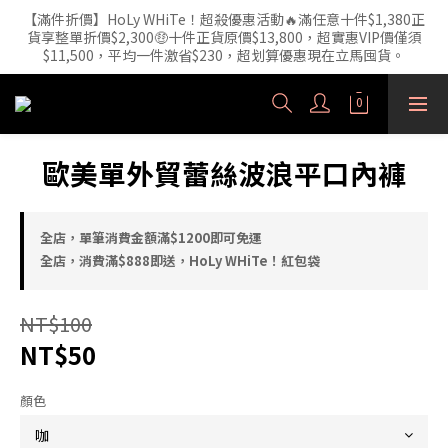
【滿件折價】HoLy WHiTe！超殺優惠活動🔥滿任意十件$1,380正
【外泌體精華液】新品正裝精華液🔥 3年研發・人體實驗證實，每
貨享整單折價$2,300🤑十件正貨原價$13,800，超實惠VIP價僅須
1ml 含6.52億顆外泌體（精準180nm）高效直達肌底
$11,500，平均一件激省$230，超划算優惠現在立馬囤貨。
HoLy WHiTe 新品 【激活新生精華水120mL】 重磅上市! 【長效保
濕】x【精準修護】火熱預購中🔥
歐美單外貿蕾絲波浪平口內褲
【外泌體精華液】新品正裝精華液🔥 3年研發・人體實驗證實，每
1ml 含6.52億顆外泌體（精準180nm）高效直達肌底
全店，單筆消費金額滿$1200即可免運
全店，消費滿$888即送，HoLy WHiTe！紅包袋
NT$100
NT$50
顏色