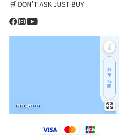
🛒 DON'T ASK JUST BUY