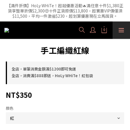
【滿件折價】HoLy WHiTe！超殺優惠活動🔥滿任意十件$1,380正
【外泌體精華液】新品正裝精華液🔥 3年研發・人體實驗證實，每
貨享整單折價$2,300🤑十件正貨原價$13,800，超實惠VIP價僅須
1ml 含6.52億顆外泌體（精準180nm）高效直達肌底
$11,500，平均一件激省$230，超划算優惠現在立馬囤貨。
HoLy WHiTe 新品 【激活新生精華水120mL】 重磅上市! 【長效保
濕】x【精準修護】火熱預購中🔥
手工編織紅線
【外泌體精華液】新品正裝精華液🔥 3年研發・人體實驗證實，每
1ml 含6.52億顆外泌體（精準180nm）高效直達肌底
全店，單筆消費金額滿$1200即可免運
全店，消費滿$888即送，HoLy WHiTe！紅包袋
NT$350
顏色