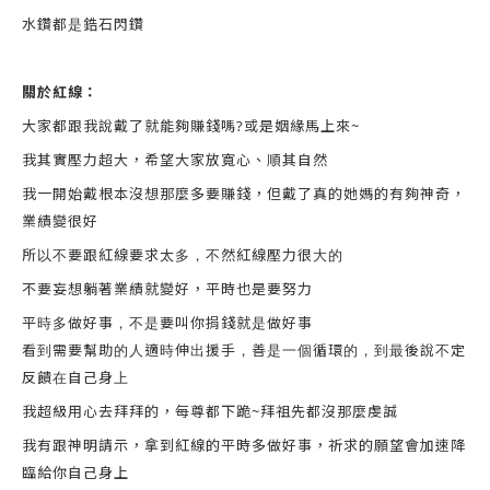
水鑽都是鋯石閃鑽
關於紅線
：
大家都跟我說戴了就能夠賺錢嗎?或是姻緣馬上來~
我其實壓力超大，希望大家放寬心、順其自然
我一開始戴根本沒想那麼多要賺錢，但戴了真的她媽的有夠神奇，
業績變很好
所以不要跟紅線要求太多，不然紅線壓力很大的
不要妄想躺著業績就變好，平時也是要努力
平時多做好事，不是要叫你捐錢就是做好事
看到需要幫助的人適時伸出援手，善是一個循環的，到最後說不定
反饋在自己身上
我超級用心去拜拜的，每尊都下跪~拜祖先都沒那麼虔誠
我有跟神明請示，拿到紅線的平時多做好事，祈求的願望會加速降
臨給你自己身上