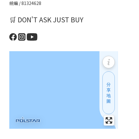
統編 / 81324628
🛒 DON'T ASK JUST BUY