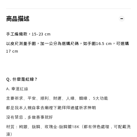
商品描述
手工編織款，15-23 cm
以皮尺測量手圍
，加一公分為選購尺碼，如手圍16.5 cm，可選購
17 cm
Q. 什麼是紅線？
A. 幸運紅線
主要祈求、平安、順利、財運、人緣、姻緣， 5大功能
都是我本人親自拿去廟裡下跪拜拜過爐祈求神明
沒有禁忌，多做善事就好
材質：純銀、鈦鋼、玫瑰金-鈦鋼鍍18K（都有保色處理，可配戴洗
澡）