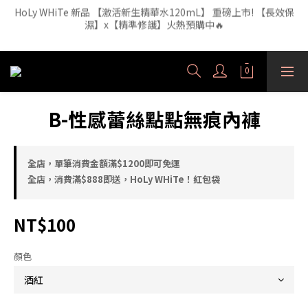
HoLy WHiTe 新品 【激活新生精華水120mL】 重磅上市! 【長效保
濕】x【精準修護】火熱預購中🔥
【外泌體精華液】新品正裝精華液🔥 3年研發・人體實驗證實，每
1ml 含6.52億顆外泌體（精準180nm）高效直達肌底
【外泌體精華液】新品正裝精華液🔥 3年研發・人體實驗證實，每
1ml 含6.52億顆外泌體（精準180nm）高效直達肌底
B-性感蕾絲點點無痕內褲
全店，單筆消費金額滿$1200即可免運
全店，消費滿$888即送，HoLy WHiTe！紅包袋
NT$100
顏色