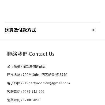
送貨及付款方式
聯絡我們 Contact Us
公司名稱 / 派對房間飾品店
門市地址 / 700台南市中西區新美街187號
電子郵件 / 219partyroomtw@gmail.com
客服電話 / 0979-715-200
營業時間 / 12:00-20:00