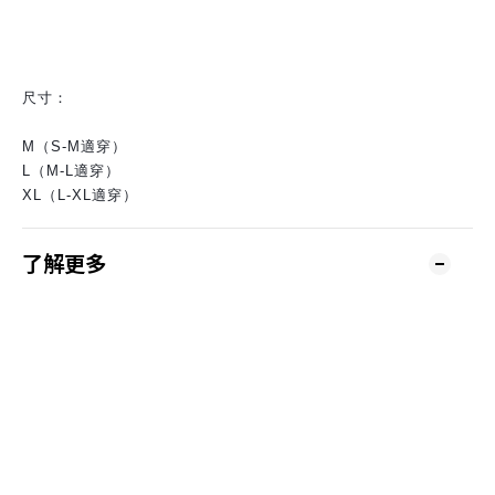
尺寸：
M（S-M適穿）
L（M-L適穿）
XL（L-XL適穿）
了解更多