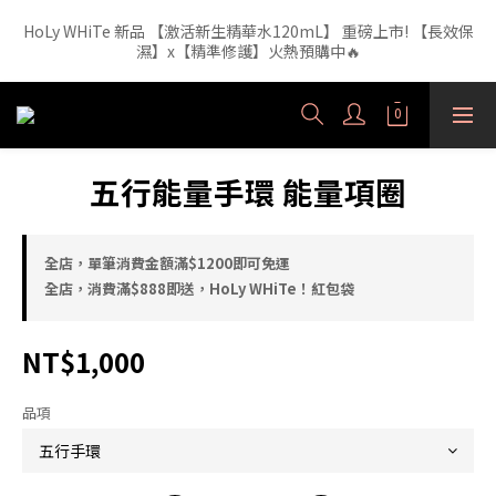
HoLy WHiTe 新品 【激活新生精華水120mL】 重磅上市! 【長效保
【外泌體精華液】新品正裝精華液🔥 3年研發・人體實驗證實，每
1ml 含6.52億顆外泌體（精準180nm）高效直達肌底
濕】x【精準修護】火熱預購中🔥
【外泌體精華液】新品正裝精華液🔥 3年研發・人體實驗證實，每
1ml 含6.52億顆外泌體（精準180nm）高效直達肌底
五行能量手環 能量項圈
全店，單筆消費金額滿$1200即可免運
全店，消費滿$888即送，HoLy WHiTe！紅包袋
NT$1,000
品項