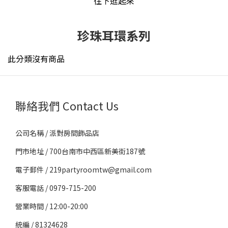
往下逛起來
珍珠耳環系列
此分類沒有商品
聯絡我們 Contact Us
公司名稱 / 派對房間飾品店
門市地址 / 700台南市中西區新美街187號
電子郵件 / 219partyroomtw@gmail.com
客服電話 / 0979-715-200
營業時間 / 12:00-20:00
統編 / 81324628