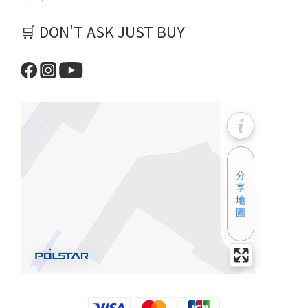
🛒 DON'T ASK JUST BUY